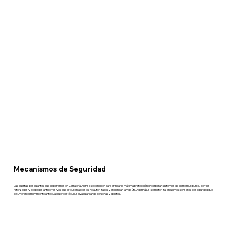
Mecanismos de Seguridad
Las puertas basculantes que elaboramos en Cerrajería Alonso se conciben para brindar la máxima protección : incorporan sistemas de cierre multipunto, perfiles
reforzados y acabados anticorrosivos que dificultan accesos no autorizados y prolongan la vida útil. Además, si se motoriza, añadimos sensores de seguridad que
detuvieron el movimiento ante cualquier obstáculo, salvaguardando personas y objetos.