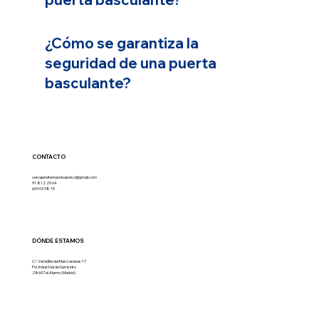
¿Cómo se garantiza la
seguridad de una puerta
basculante?
CONTACTO
cerrajeriafernandoalonso@gmail.com
91 812 29 64
609 03 38 15
DÓNDE ESTAMOS
C/ Veredilla del Manzanares 17
Pol. Industrial de San Isidro
28607 el Alamo (Madrid)