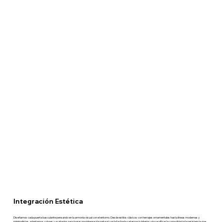
Integración Estética
Diseñamos cada puerta basculante pensando en la armonía visual con el entorno. Desde estilos clásicos con herrajes ornamentales hasta líneas modernas y
minimalistas, adaptamos colores y acabados para lograr una integración natural con la fachada o el espacio interior, sin sacrificar la comodidad ni la resistencia que