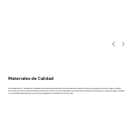
Materiales de Calidad
En Cerrajería Alonso , empleamos materiales de primera para la fabricación de cada puerta basculante . Desde el acero galvanizado hasta chapas y perfiles
reforzados, buscamos siempre la máxima resistencia contra la corrosión, el desgaste y las inclemencias del tiempo. El resultado es una puerta sólida, confiable y
con un acabado impecable, que conserva sus propiedades y su estética por muchos años.