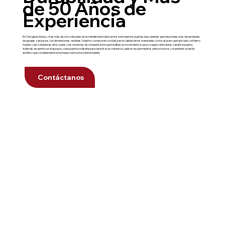
de 50 Años de
Experiencia
En Cerrajería Alonso , tras más de cinco décadas en la metalistería, fabricamos e instalamos puertas basculantes que responden a las necesidades
de garajes y espacios con dimensiones variadas. Nuestro compromiso se basa en la calidad de los materiales (como el acero galvanizado o el hierro
forjado ), las soldaduras reforzadas y los sistemas de compensación que facilitan un movimiento suave y seguro al levantar o abatir la puerta.
Además de optimizar el espacio, cada puerta se diseña para resistir el uso intensivo, aplicar recubrimientos anticorrosivos y mantener un estilo
estético que complemente la fachada o estructura del inmueble.
Contáctanos