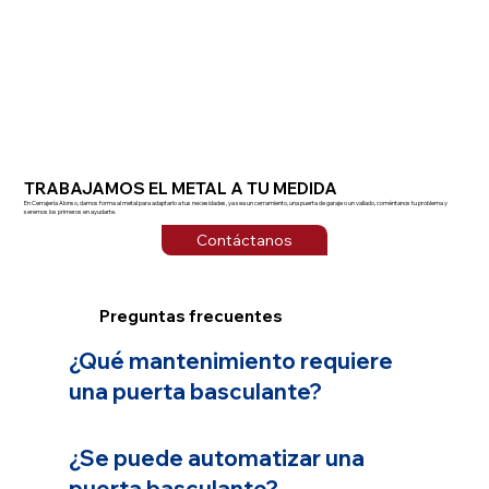
TRABAJAMOS EL METAL A TU MEDIDA
En Cerrajería Alonso, damos forma al metal para adaptarlo a tus necesidades, ya sea un cerramiento, una puerta de garaje o un vallado, coméntanos tu problema y
seremos los primeros en ayudarte.
Contáctanos
Preguntas frecuentes
¿Qué mantenimiento requiere
una puerta basculante?
¿Se puede automatizar una
puerta basculante?