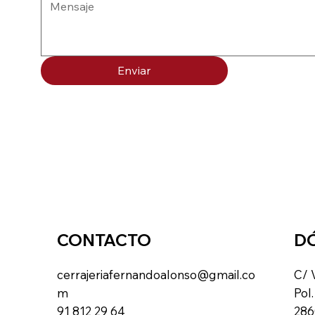
Enviar
CONTACTO
D
cerrajeriafernandoalonso@gmail.co
C/ 
m
Pol.
91 812 29 64
286