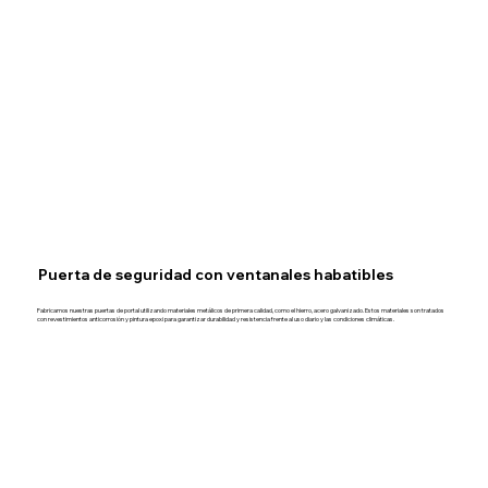
Puerta de seguridad con ventanales habatibles
Fabricamos nuestras puertas de portal utilizando materiales metálicos de primera calidad, como el hierro, acero galvanizado. Estos materiales son tratados
con revestimientos anticorrosión y pintura epoxi para garantizar durabilidad y resistencia frente al uso diario y las condiciones climáticas.