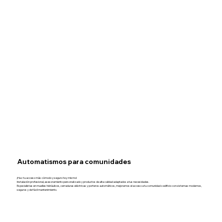
Automatismos para comunidades
¡Haz tu acceso más cómodo y seguro hoy mismo!
Instalación profesional, asesoramiento personalizado y productos de alta calidad adaptados a tus necesidades.
Especialistas en muelles hidráulicos, cerraduras eléctricas y porteros automáticos, mejoramos el acceso a tu comunidad o edificio con sistemas modernos,
seguros y de fácil mantenimiento.