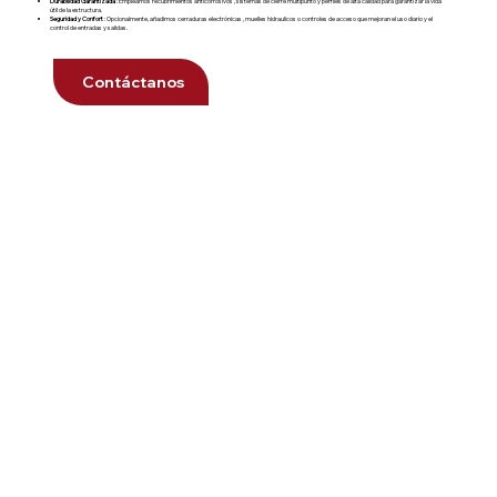
Durabilidad Garantizada
: Empleamos recubrimientos anticorrosivos , sistemas de cierre multipunto y perfiles de alta calidad para garantizar la vida
útil de la estructura.
Seguridad y Confort
: Opcionalmente, añadimos cerraduras electrónicas , muelles hidraulicos o controles de acceso que mejoran el uso diario y el
control de entradas y salidas.
Contáctanos