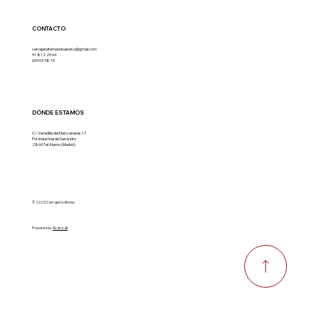
CONTACTO
cerrajeriafernandoalonso@gmail.com
91 812 29 64
609 03 38 15
DÓNDE ESTAMOS
C/ Veredilla del Manzanares 17
Pol. Industrial de San Isidro
28607 el Alamo (Madrid)
© 2025 Cerrajería Alonso
Powered by
AvanzaII