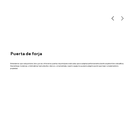
Puerta de forja
Entendemos que cada portal es único, por eso ofrecemos puertas de portal personalizadas que se adaptan perfectamente al estilo arquitectónico del edificio.
Desde líneas modernas y minimalistas hasta diseños clásicos y ornamentales, nuestro equipo te ayudará a elegir la opción que mejor complemente tu
propiedad.