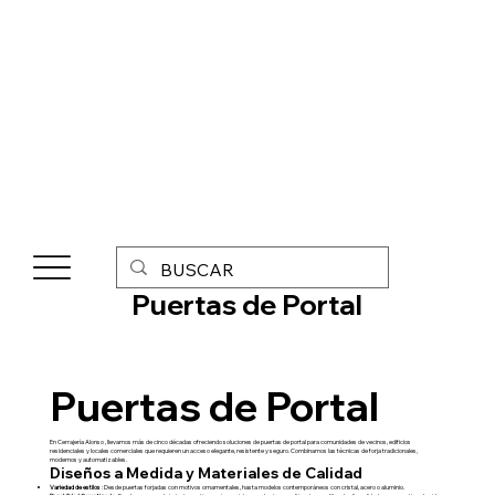
Puertas de Portal
Puertas de Portal
En Cerrajería Alonso , llevamos más de cinco décadas ofreciendo soluciones de puertas de portal para comunidades de vecinos, edificios
residenciales y locales comerciales que requieren un acceso elegante, resistente y seguro. Combinamos las técnicas de forja tradicionales,
modernos y automatizables.
Diseños a Medida y Materiales de Calidad
Variedad de estilos
: Desde puertas forjadas con motivos ornamentales, hasta modelos contemporáneos con cristal, acero o aluminio.