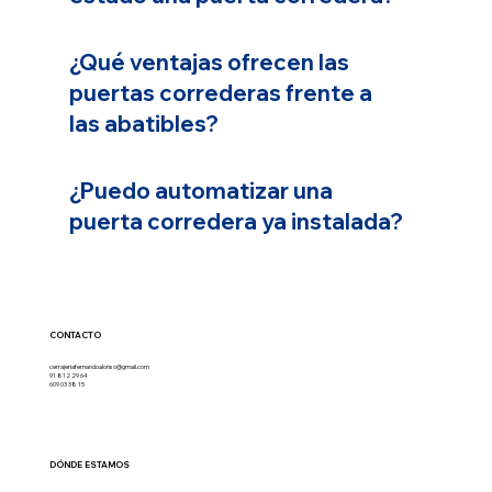
¿Qué ventajas ofrecen las
puertas correderas frente a
las abatibles?
¿Puedo automatizar una
puerta corredera ya instalada?
CONTACTO
cerrajeriafernandoalonso@gmail.com
91 812 29 64
609 03 38 15
DÓNDE ESTAMOS