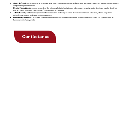
Ahorro de Espacio
: Al desplazarse de forma lateral, las hojas correderas no invaden el área frontal, resultando ideales para garajes, patios o accesos
con poco margen de maniobra.
Diseños Personalizados
: ofrecemos desde estilos clásicos y forjados hasta líneas modernas y minimalistas, pudiendo integrar paneles de cristal,
policarbonato o malla microperforada según las preferencias del cliente.
Automatización y Comodidad
: Opcionalmente, incorporamos motores y sistemas de apertura con mando a distancia, fotocélulas y cierre
automático, proporcionando un uso cómodo y seguro.
Resistencia y Durabilidad
: Las puertas correderas se elaboran con soldaduras reforzadas y recubrimientos anticorrosivos , garantizando un
funcionamiento fluido y una lar.
Contáctanos