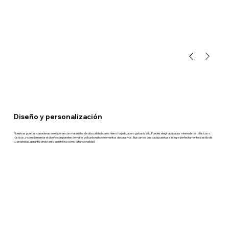
Diseño y personalización
Nuestras puertas correderas se elaboran con materiales de alta calidad como hierro forjado, acero galvanizado. Puedes elegir acabados minimalistas, clásicos o
rústicos, y complementar el diseño con paneles de vidrio, policarbonato o elementos decorativos. Buscamos que cada puerta se integre perfectamente al estilo de
tu propiedad, garantizando tanto la estética como la funcionalidad.