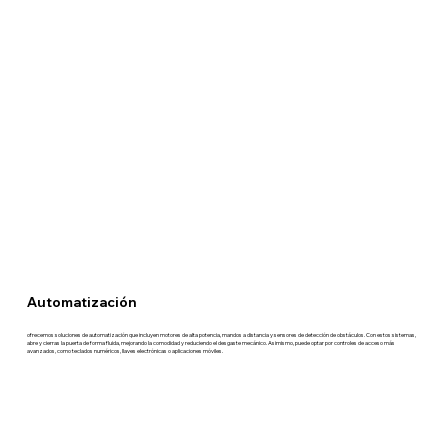
Automatización
ofrecemos soluciones de automatización que incluyen motores de alta potencia, mandos a distancia y sensores de detección de obstáculos. Con estos sistemas,
abre y cierras la puerta de forma fluida, mejorando la comodidad y reduciendo el desgaste mecánico. Asimismo, puede optar por controles de acceso más
avanzados, como teclados numéricos, llaves electrónicas o aplicaciones móviles.