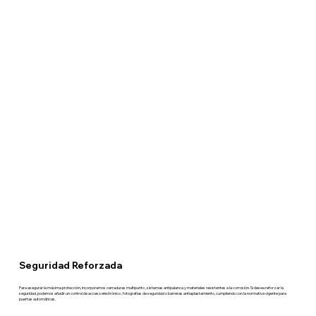
Seguridad Reforzada
Para asegurar la máxima protección, incorporamos cerraduras multipunto , sistemas antipalanca y materiales resistentes a la corrosión. Si desea reforzar la
seguridad, podemos añadir un control de acceso electrónico , fotografías de seguridad o barreras antiaplastamiento, cumpliendo con la normativa vigente para
puertas automáticas.