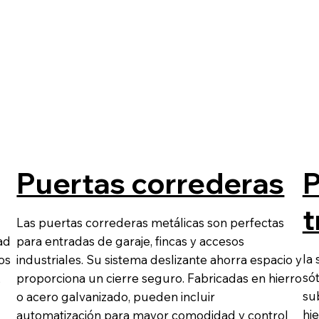
Puertas correderas
P
t
Las puertas correderas metálicas son perfectas
ad
para entradas de garaje, fincas y accesos
la
os
industriales. Su sistema deslizante ahorra espacio y
só
,
proporciona un cierre seguro. Fabricadas en hierro
su
o acero galvanizado, pueden incluir
hie
automatización para mayor comodidad y control