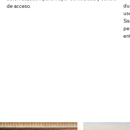
du
de acceso.
uso
Si
pe
en