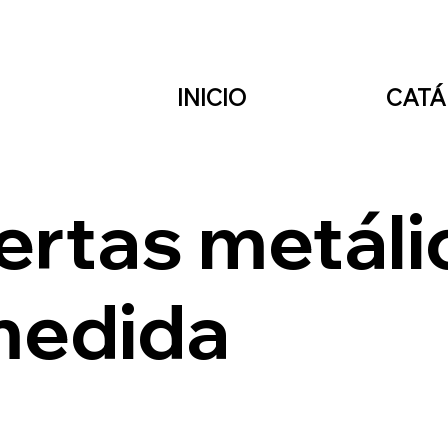
INICIO
CAT
ertas metáli
medida