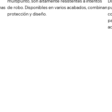
multipunto, son altamente resistentes a intentos
Di
mas
de robo. Disponibles en varios acabados, combinan
pu
protección y diseño.
co
pa
ac